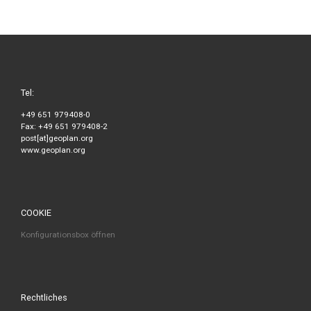
Tel:
+49 651 979408-0
Fax: +49 651 979408-2
post[at]geoplan.org
www.geoplan.org
COOKIE
Konfigurationsbox öffnen
Rechtliches