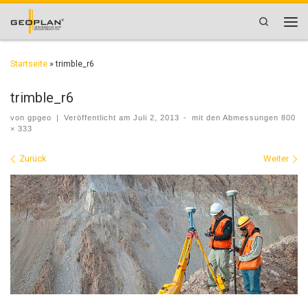
Zum Inhalt springen
Search
Men
Startseite
»
trimble_r6
trimble_r6
von
gpgeo
|
Veröffentlicht am
Juli 2, 2013
-
mit den Abmessungen
800
× 333
Bilder Navigation
Zurück
Weiter