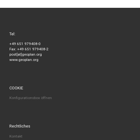
Tel:
+49 651 979408-0
Fax: +49 651 979408-2
post[at]geoplan.org
www.geoplan.org
COOKIE
Konfigurationsbox öffnen
Rechtliches
Kontakt