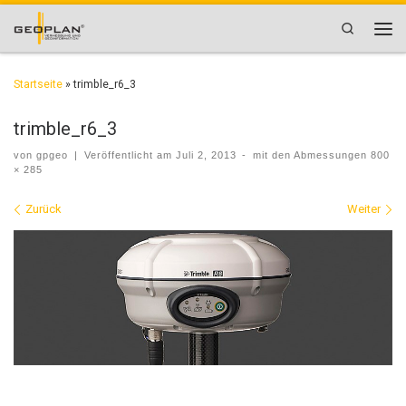
Zum Inhalt springen
Search
Men
Startseite
»
trimble_r6_3
trimble_r6_3
von
gpgeo
|
Veröffentlicht am
Juli 2, 2013
-
mit den Abmessungen
800
× 285
Bilder Navigation
Zurück
Weiter